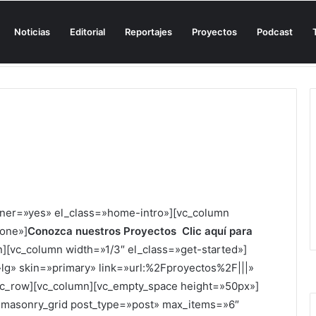
Noticias
Editorial
Reportajes
Proyectos
Podcast
n una cala de Mallorca para denunciar su «privatización encubierta» de 
iner=»yes» el_class=»home-intro»][vc_column
none»]
Conozca nuestros Proyectos Clic aquí para
n][vc_column width=»1/3″ el_class=»get-started»]
»lg» skin=»primary» link=»url:%2Fproyectos%2F|||»
vc_row][vc_column][vc_empty_space height=»50px»]
c_masonry_grid post_type=»post» max_items=»6″