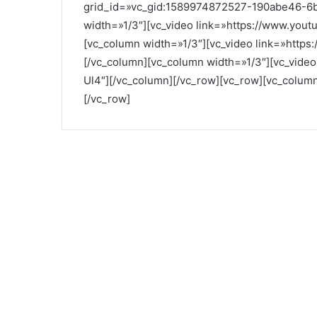
grid_id=»vc_gid:1589974872527-190abe46-6ba
width=»1/3″][vc_video link=»https://www.yo
[vc_column width=»1/3″][vc_video link=»http
[/vc_column][vc_column width=»1/3″][vc_vid
Ul4″][/vc_column][/vc_row][vc_row][vc_column
[/vc_row]