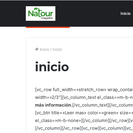
Inicio
Asociaciones antiturismo invade
Noticias de última hora
Inicio
/
inicio
inicio
[vc_row full_width=»stretch_row» wrap_conta
width=»2/3″][vc_column_text el_class=»m-b-
más información.
[/vc_column_text][/vc_colum
[vc_btn title=»Leer mas» color=»green» size=
el_class=»m-b-none»][/vc_column][/vc_row][
[/vc_column][/vc_row][vc_row][vc_column][v