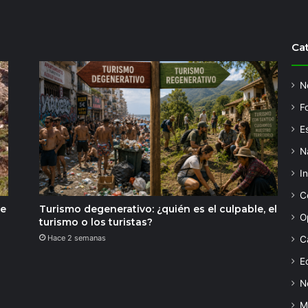
Ca
N
F
Es
N
I
C
de
Turismo degenerativo: ¿quién es el culpable, el
O
turismo o los turistas?
Hace 2 semanas
C
Ed
N
M