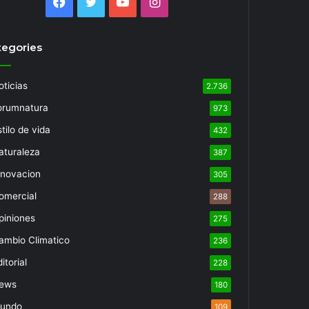
Facebook
Twitter
YouTube
Instagram
tegories
oticias
2.736
orumnatura
973
tilo de vida
432
aturaleza
387
nnovacion
305
omercial
288
piniones
275
ambio Climatico
236
itorial
228
ews
180
undo
109