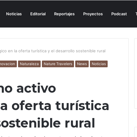
Noticias
Editorial
Reportajes
Proyectos
Podcast
n una cala de Mallorca para denunciar su «privatización encubierta» de 
co en la oferta turística y el desarrollo sostenible rural
novacion
Naturaleza
Nature Travelers
News
Noticias
o activo
a oferta turística
sostenible rural