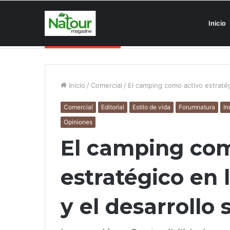
Inicio
Asociaciones antiturismo invade
Noticias de última hora
Inicio
/
Comercial
/
El camping como activo estratégi
Comercial
Editorial
Estilo de vida
Forumnatura
In
Opiniones
El camping com
estratégico en l
y el desarrollo 