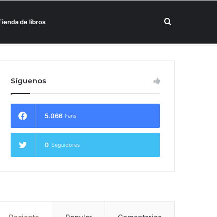
Buscar
Tienda de libros
un hotel Meliá
por
Síguenos
5.066
Fans
0
Seguidores