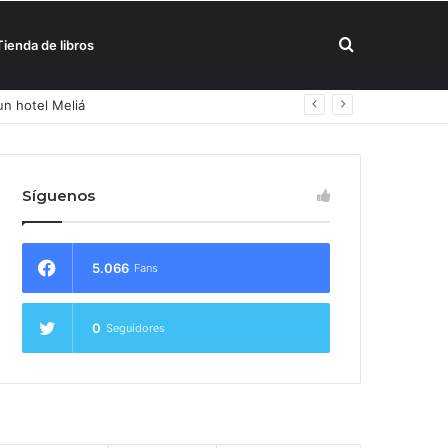
Buscar
Tienda de libros
por
Síguenos
5.066
Fans
0
Seguidores