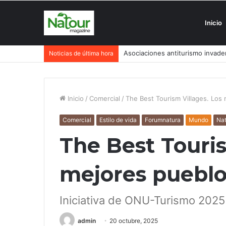
Inicio
Turismo degenerativo: ¿quién es 
Noticias de última hora
Inicio
/
Comercial
/
The Best Tourism Villages. Los 
Comercial
Estilo de vida
Forumnatura
Mundo
Nat
The Best Touris
mejores pueblos
Iniciativa de ONU-Turismo 2025
admin
20 octubre, 2025