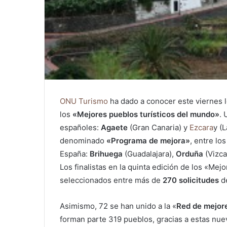
ONU Turismo
ha dado a conocer este viernes 
los
«Mejores pueblos turísticos del mundo»
. 
españoles:
Agaete
(Gran Canaria) y
Ezcara
y (
denominado
«Programa de mejora»
, entre lo
España:
Brihuega
(Guadalajara),
Orduña
(Vizca
Los finalistas en la quinta edición de los «Me
seleccionados entre más de
270 solicitudes
de
Asimismo, 72 se han unido a la «
Red de mejore
forman parte 319 pueblos, gracias a estas nue