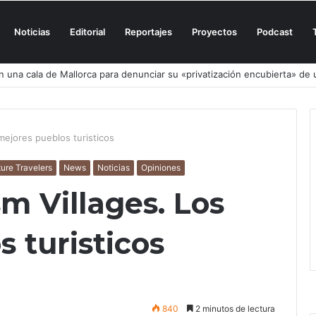
Noticias
Editorial
Reportajes
Proyectos
Podcast
el culpable, el turismo o los turistas?
mejores pueblos turisticos
ure Travelers
News
Noticias
Opiniones
m Villages. Los
 turisticos
840
2 minutos de lectura