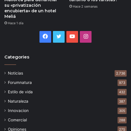
su «privatización
Hace 2 semanas
encubierta» de un hotel
Meliá
Hace 1 día
Facebook
Twitter
YouTube
Instagram
Categories
Noticias
2.736
Forumnatura
973
Estilo de vida
432
Naturaleza
387
Innovacion
305
Comercial
288
Opiniones
275