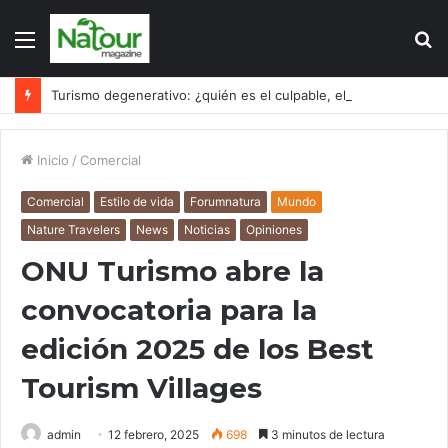
Menú
B
p
Turismo degenerativo: ¿quién es el culpable, el turismo o los turistas?
Inicio
/
Comercial
Comercial
Estilo de vida
Forumnatura
Mundo
Nature Travelers
News
Noticias
Opiniones
ONU Turismo abre la
convocatoria para la
edición 2025 de los Best
Tourism Villages
admin
12 febrero, 2025
698
3 minutos de lectura