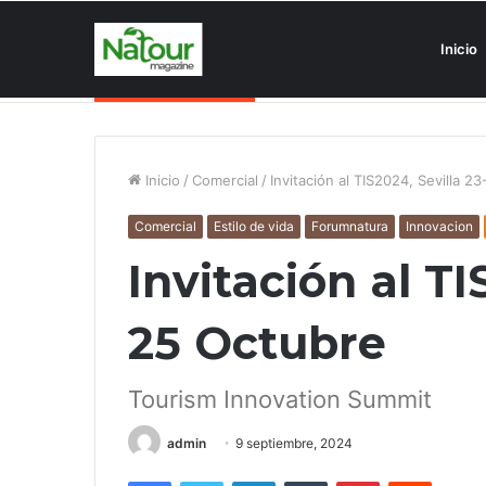
Inicio
Asociaciones antiturismo invade
Noticias de última hora
Inicio
/
Comercial
/
Invitación al TIS2024, Sevilla 2
Comercial
Estilo de vida
Forumnatura
Innovacion
Invitación al TI
25 Octubre
Tourism Innovation Summit
admin
9 septiembre, 2024
Facebook
Twitter
LinkedIn
Tumblr
Pinterest
Reddit