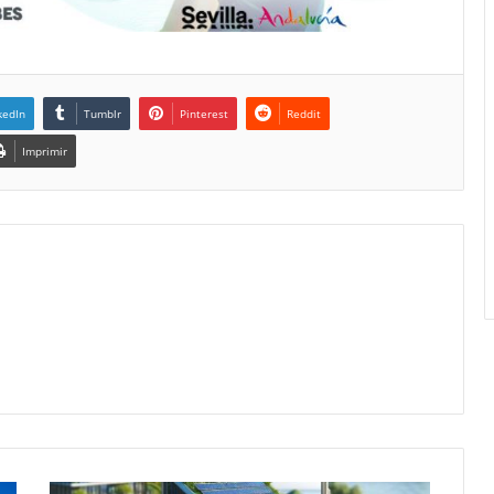
kedIn
Tumblr
Pinterest
Reddit
Imprimir