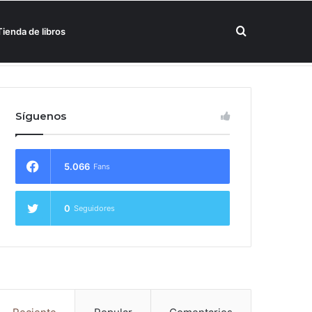
Buscar
Tienda de libros
un hotel Meliá
por
Síguenos
5.066
Fans
0
Seguidores