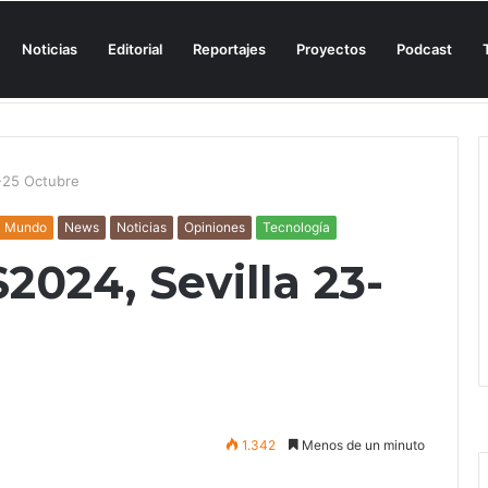
Noticias
Editorial
Reportajes
Proyectos
Podcast
n una cala de Mallorca para denunciar su «privatización encubierta» de 
3-25 Octubre
Mundo
News
Noticias
Opiniones
Tecnología
S2024, Sevilla 23-
1.342
Menos de un minuto