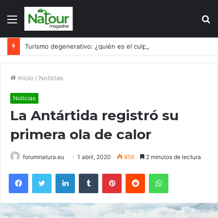
Menú
B
p
Turismo degenerativo: ¿quién es el culpable, el turismo o los turistas?
Inicio
/
Noticias
Noticias
La Antártida registró su
primera ola de calor
forumnatura.eu
1 abril, 2020
856
2 minutos de lectura
Facebook
Twitter
LinkedIn
Tumblr
Pinterest
Reddit
WhatsApp