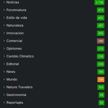
Noticias
2.736
Forumnatura
973
Estilo de vida
432
Naturaleza
387
Innovacion
305
Comercial
288
Opiniones
275
Cambio Climatico
236
Editorial
228
News
180
Mundo
109
Nature Travelers
103
Gastronomia
58
Reportajes
56