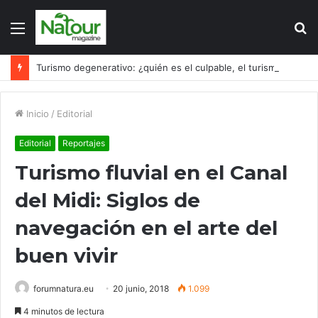
Menú
B
p
Turismo degenerativo: ¿quién es el culpable, el turismo o los turistas?
Inicio
/
Editorial
Editorial
Reportajes
Turismo fluvial en el Canal
del Midi: Siglos de
navegación en el arte del
buen vivir
forumnatura.eu
20 junio, 2018
1.099
4 minutos de lectura