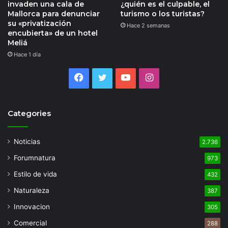
invaden una cala de
¿quién es el culpable, el
Mallorca para denunciar
turismo o los turistas?
su «privatización
Hace 2 semanas
encubierta» de un hotel
Meliá
Hace 1 día
Facebook
Twitter
YouTube
Instagram
Categories
Noticias
2.736
Forumnatura
973
Estilo de vida
432
Naturaleza
387
Innovacion
305
Comercial
288