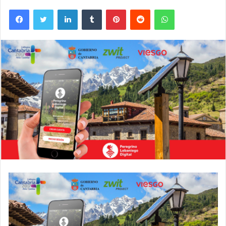
Facebook
Twitter
LinkedIn
Tumblr
Pinterest
Reddit
WhatsApp