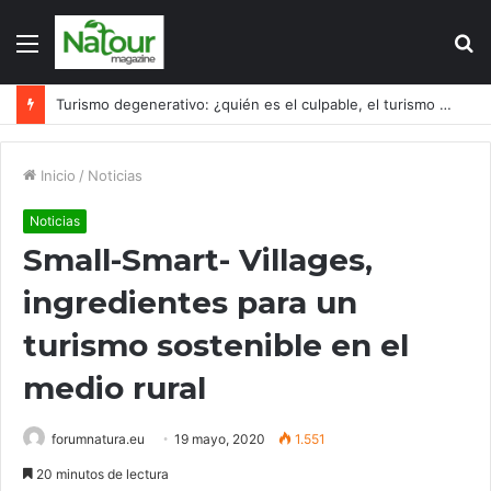
Menú
B
p
Turismo degenerativo: ¿quién es el culpable, el turismo o los turistas?
Inicio
/
Noticias
Noticias
Small-Smart- Villages,
ingredientes para un
turismo sostenible en el
medio rural
forumnatura.eu
19 mayo, 2020
1.551
20 minutos de lectura