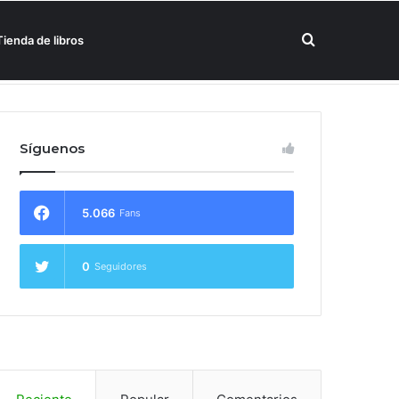
Buscar
Tienda de libros
un hotel Meliá
por
Síguenos
5.066
Fans
0
Seguidores