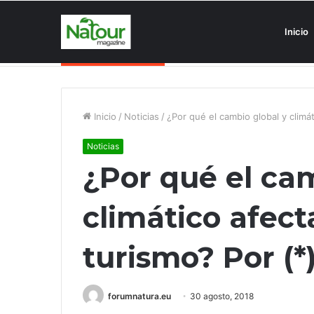
Inicio
Asociaciones antiturismo invade
Noticias de última hora
Inicio
/
Noticias
/
¿Por qué el cambio global y climá
Noticias
¿Por qué el cam
climático afect
turismo? Por (*
forumnatura.eu
30 agosto, 2018