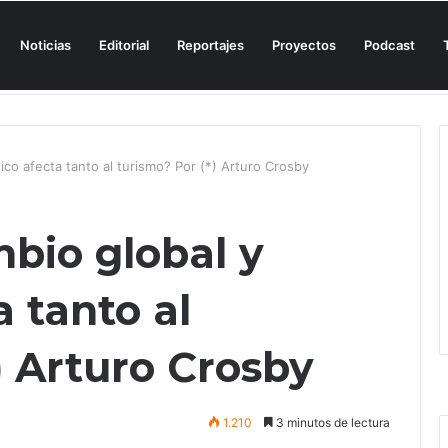
Noticias
Editorial
Reportajes
Proyectos
Podcast
n una cala de Mallorca para denunciar su «privatización encubierta» de 
tico afecta tanto al turismo? Por (*) Arturo Crosby
bio global y
a tanto al
) Arturo Crosby
1.210
3 minutos de lectura