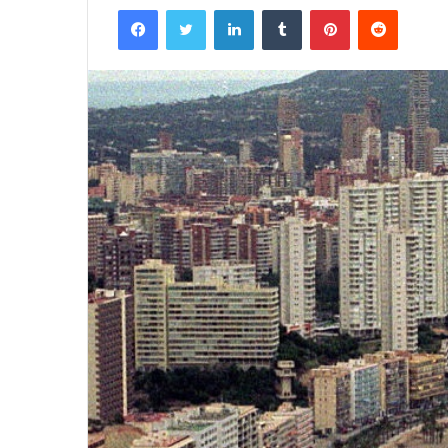
Facebook
Twitter
LinkedIn
Tumblr
Pinterest
Reddit