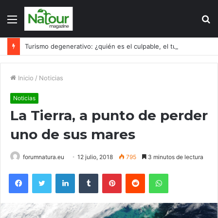
Menú
B
p
Turismo degenerativo: ¿quién es el culpable, el turismo o los turistas?
Inicio
/
Noticias
Noticias
La Tierra, a punto de perder
uno de sus mares
forumnatura.eu
12 julio, 2018
795
3 minutos de lectura
Facebook
Twitter
LinkedIn
Tumblr
Pinterest
Reddit
WhatsApp