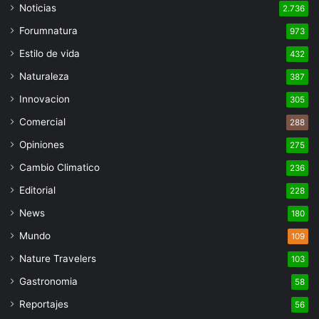
Noticias
2.736
Forumnatura
973
Estilo de vida
432
Naturaleza
387
Innovacion
305
Comercial
288
Opiniones
275
Cambio Climatico
236
Editorial
228
News
180
Mundo
109
Nature Travelers
103
Gastronomia
58
Reportajes
56