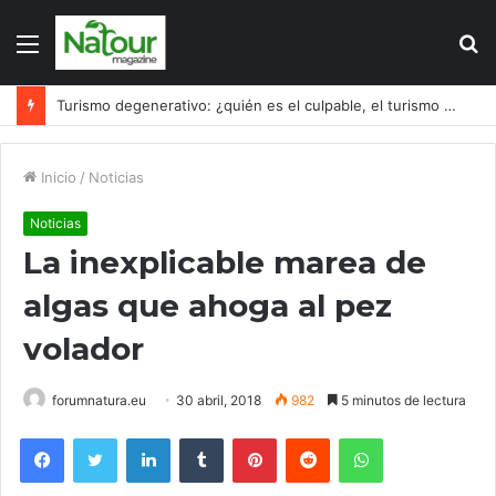
Menú
B
p
Turismo degenerativo: ¿quién es el culpable, el turismo o los turistas?
Inicio
/
Noticias
Noticias
La inexplicable marea de
algas que ahoga al pez
volador
forumnatura.eu
30 abril, 2018
982
5 minutos de lectura
Facebook
Twitter
LinkedIn
Tumblr
Pinterest
Reddit
WhatsApp