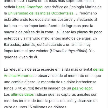
antes de 2011 salvo en las islas más septentrionales»,
señala
Hazel Oxenford
, catedrática de Ecología Marina de
la
Universidad de las Indias Occidentales
. El fenómeno
está alterando los ecosistemas costeros y afectando al
turismo
—
una importante fuente de ingresos para la
mayoría de países de la zona
—
al llenar las playas de poco
estéticos y a menudo malolientes matojos de algas. En
Barbados, además, está afectando a un animal muy
importante: el pez volador (
Hirundichthys affinis
). Y a
quienes viven de él.
La relevancia de esta especie en la isla más oriental
de las
Antillas Menores
se observa desde el momento en el que
uno cambia dinero: la moneda de un dólar barbadense
(unos 0,40 euros) lleva la imagen de un
pez volador
.
Los
últimos datos
indican que las capturas anuales son
casi dos tercios de toda la pesca del país y alcanzan un
valor de unos 15 millones de dólares.