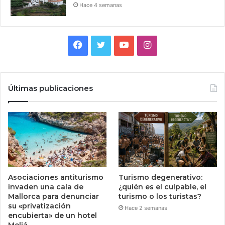
Hace 4 semanas
Facebook
Twitter
YouTube
Instagram
Últimas publicaciones
Asociaciones antiturismo
Turismo degenerativo:
invaden una cala de
¿quién es el culpable, el
Mallorca para denunciar
turismo o los turistas?
su «privatización
Hace 2 semanas
encubierta» de un hotel
Meliá