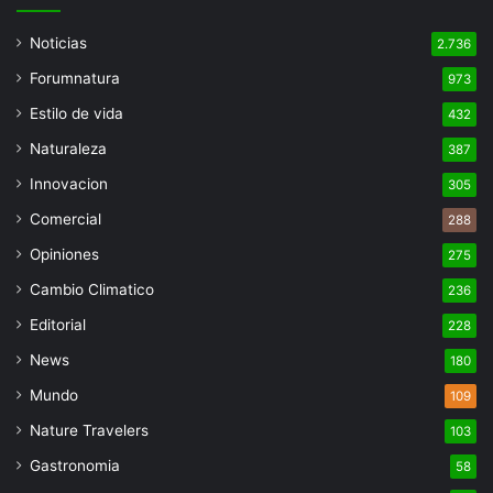
Noticias
2.736
Forumnatura
973
Estilo de vida
432
Naturaleza
387
Innovacion
305
Comercial
288
Opiniones
275
Cambio Climatico
236
Editorial
228
News
180
Mundo
109
Nature Travelers
103
Gastronomia
58