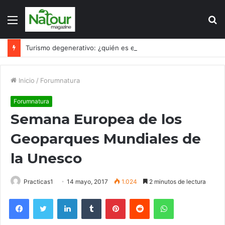
Menú
B
p
Turismo degenerativo: ¿quién es el culpable, el turismo o los turistas?
Inicio
/
Forumnatura
Forumnatura
Semana Europea de los
Geoparques Mundiales de
la Unesco
Practicas1
14 mayo, 2017
1.024
2 minutos de lectura
Facebook
Twitter
LinkedIn
Tumblr
Pinterest
Reddit
WhatsApp