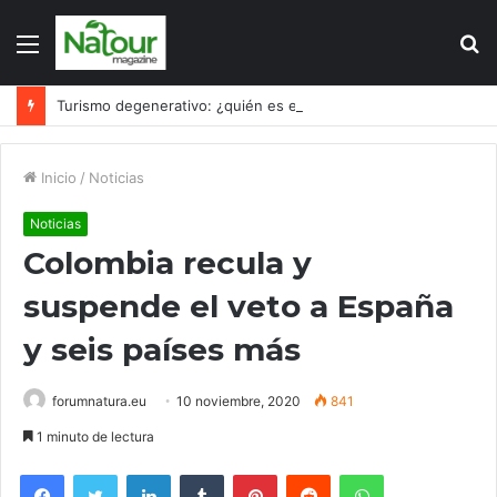
Menú
B
p
Turismo degenerativo: ¿quién es el culpable, el turismo o los turistas?
Inicio
/
Noticias
Noticias
Colombia recula y
suspende el veto a España
y seis países más
forumnatura.eu
10 noviembre, 2020
841
1 minuto de lectura
Facebook
Twitter
LinkedIn
Tumblr
Pinterest
Reddit
WhatsApp