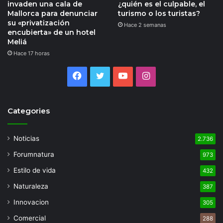
invaden una cala de
¿quién es el culpable, el
Mallorca para denunciar
turismo o los turistas?
su «privatización
Hace 2 semanas
encubierta» de un hotel
Meliá
Hace 17 horas
Facebook
Twitter
YouTube
Instagram
Categories
Noticias
2.736
Forumnatura
973
Estilo de vida
432
Naturaleza
387
Innovacion
305
Comercial
288