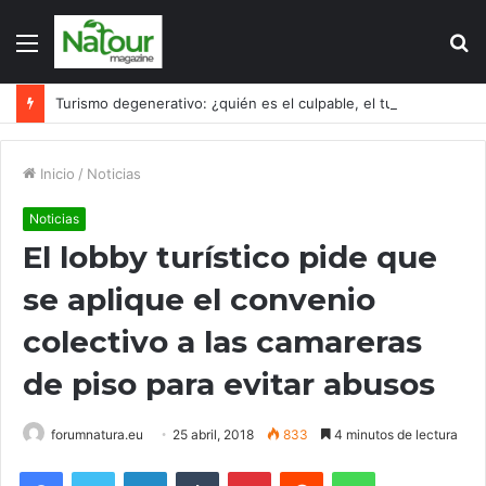
Menú
B
p
Turismo degenerativo: ¿quién es el culpable, el turismo o los turistas?
Inicio
/
Noticias
Noticias
El lobby turístico pide que
se aplique el convenio
colectivo a las camareras
de piso para evitar abusos
forumnatura.eu
25 abril, 2018
833
4 minutos de lectura
Facebook
Twitter
LinkedIn
Tumblr
Pinterest
Reddit
WhatsApp