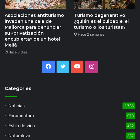
Asociaciones antiturismo
Turismo degenerativo:
invaden una cala de
¿quién es el culpable, el
Mallorca para denunciar
turismo o los turistas?
su «privatización
Hace 2 semanas
encubierta» de un hotel
Meliá
Hace 3 días
Facebook
Twitter
YouTube
Instagram
Categories
Noticias
2.736
Forumnatura
973
Estilo de vida
432
Naturaleza
387