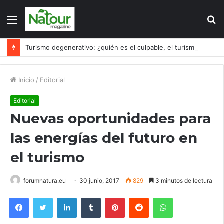
Menú
B
p
Turismo degenerativo: ¿quién es el culpable, el turismo o los turistas?
Inicio
/
Editorial
Editorial
Nuevas oportunidades para
las energías del futuro en
el turismo
forumnatura.eu
30 junio, 2017
829
3 minutos de lectura
Facebook
Twitter
LinkedIn
Tumblr
Pinterest
Reddit
WhatsApp