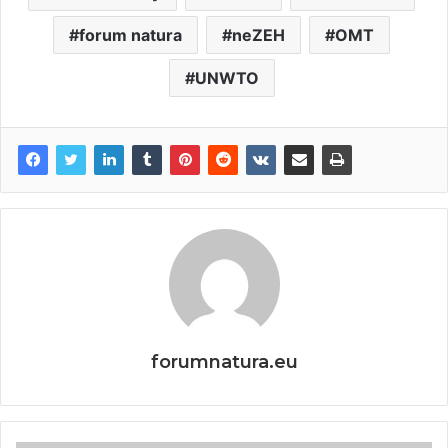
forum natura
neZEH
OMT
UNWTO
forumnatura.eu